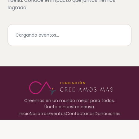
huella. Conoce el impacto que juntos hemos
logrado.
Cargando eventos...
FUNDACIÓN
CREE AMOS MÁS
Creemos en un mundo mejor para todos.
Únete a nuestra causa.
Inicio
Nosotros
Eventos
Contáctanos
Donaciones